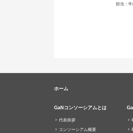
担当：牛田、坪井、
ホーム
GaNコンソーシアムとは
G
代表挨拶
コンソーシアム概要