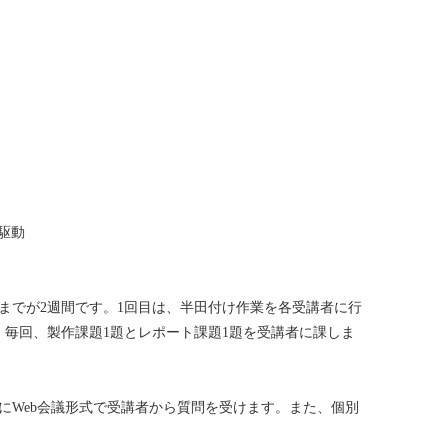
タ駆動
までが2週間です。1回目は、半田付け作業を各受講者に行
、毎回、製作課題1題とレポート課題1題を受講者に課しま
にWeb会議形式で受講者から質問を受けます。また、個別