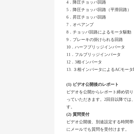
4．降圧チョッパ回路
5．降圧チョッパ回路（平滑回路）
6．昇圧チョッパ回路
7．オペアンプ
8．チョッパ回路によるモータ駆動
9．ブレーキの掛けられる回路
10．ハーフブリッジインバータ
11．フルブリッジインバータ
12．3相インバータ
13. ３相インバータによるACモー
(1) ビデオ公開後のレポート
ビデオを公開からレポート締め切り
っていただきます。2回目以降では
す。
(2) 質問受付
ビデオ公開後、別途設定する時間帯
にメールでも質問を受付けます。