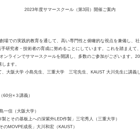
2023年度サマースクール（第3回）開催ご案内
創場での実践的教育を通して、高い専門性と俯瞰的な視点を兼備し、社会のため
紀型の若手研究者・技術者の育成に努めることにしています。これを踏まえて
オンラインでサマースクールを開講し、多数のご参加がございます。20
講します。
、大阪大学 小島先生、三重大学 三宅先生、KAUST 大川先生に講義
10（60分×３講義）
島一信（大阪大学）
作製とその基板上への深紫外LED作製」三宅秀人（三重大学）
のMOVPE成長」大川和宏（KAUST）