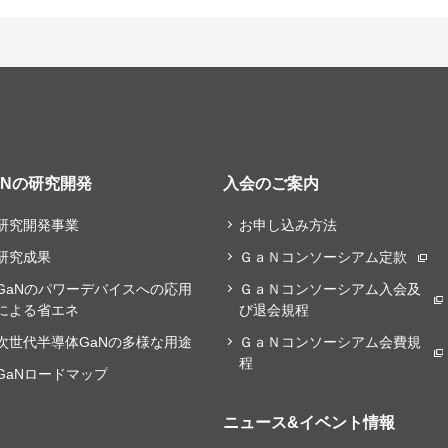
aNの研究開発
入会のご案内
研究開発事業
お申し込み方法
研究成果
ＧａＮコンソーシアム定款
GaNのパワーデバイスへの応用
ＧａＮコンソーシアム入会及
による省エネ
び退会規程
次世代半導体GaNの多様な用途
ＧａＮコンソーシアム会費規
程
GaNロードマップ
ニュース&イベント情報