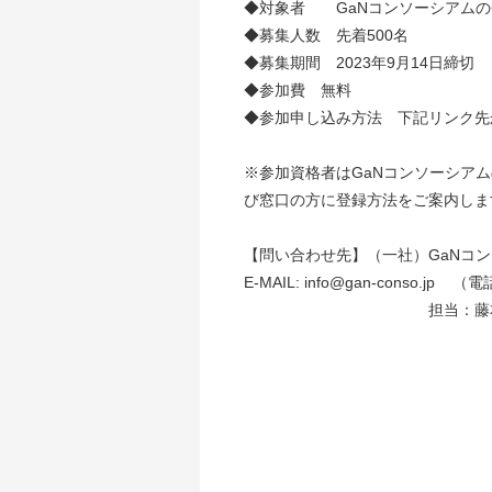
◆対象者 GaNコンソーシアムの
◆募集人数 先着500名
◆募集期間 2023年9月14日締
◆参加費 無料
◆参加申し込み方法 下記リンク先
※参加資格者はGaNコンソーシア
び窓口の方に登録方法をご案内しま
【問い合わせ先】（一社）GaNコ
E-MAIL: info@gan-conso.jp （電
担当：藤本、水