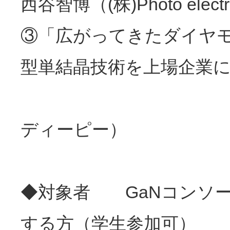
西谷智博（
(
株
)Photo elect
③「広がってきたダイヤ
型単結晶技術を上場企業
藤森
ディーピー）
◆対象者 GaNコンソ
する方（学生参加可）