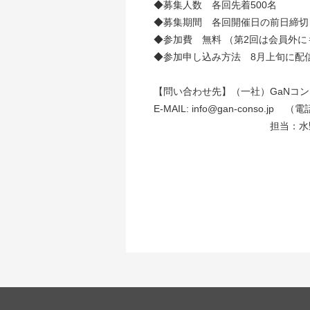
◆募集人数 各回先着500名
◆募集期間 各回開催日の前日締切
◆参加費 無料 （第2回は会員外
◆参加申し込み方法 8月上旬に配
【問い合わせ先】（一社）GaNコ
E-MAIL: info@gan-conso.jp （電
担当：水野、藤