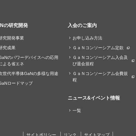
aNの研究開発
入会のご案内
研究開発事業
お申し込み方法
研究成果
ＧａＮコンソーシアム定款
GaNのパワーデバイスへの応用
ＧａＮコンソーシアム入会及
による省エネ
び退会規程
次世代半導体GaNの多様な用途
ＧａＮコンソーシアム会費規
程
GaNロードマップ
ニュース&イベント情報
一覧
サイトポリシー
リンク
サイトマップ