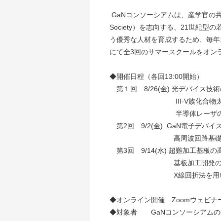
GaNコンソーシアムは、産学官の共
Society）を志向する、21世
う優秀な人材を育成するため、毎年
にて全3回のサマースクールをオン
◆開催日程（各回13:00開始）
第１回 8/26(金) 光デバイス
III-V族化合物太陽電池
半導体レーザの基本：倉
第2回 9/2(金) GaN電子デバ
高周波回路基礎：原 信
第3回 9/14(水) 超難加工基
基板加工開発の基礎とGaN
X線回折法を用いたGaNバ
◆オンライン開催 Zoomウェビナ
◆対象者 GaNコンソーシアムの